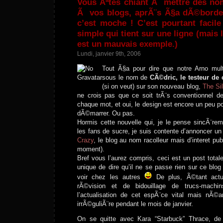
Vous Ãªtes chiant Ã mettre des no
Ã vos blogs, aprÃ¨s Ã§a dÃ©borde 
c’est moche ! C’est pourtant facile
simple qui tient sur une ligne (mais 
est un mauvais exemple.)
Lundi, janvier 9th, 2006
Tout Ã§a pour dire que notre Arno mult
sous le nom de
CÃ©dric, le testeur de
(si on veut) sur son nouveau blog,
The Si
ne crois pas que ce soit trÃ¨s conventionnel 
chaque mot, et oui, le design est encore un peu p
dÃ©marrer. Ou pas.
Hormis cette nouvelle qui, je le pense sincÃ¨rem
les fans de sucre, je suis contente d’annoncer u
Crazy
, le blog au nom racolleur mais d’interet pub
moment).
Bref vous l’aurez compris, ceci est un post totale
unique de dire qu’il ne se passe rien sur ce blo
voir chez les autres
De plus, Ã©tant actu
rÃ©vision et de bidouillage de trucs-machi
l’actualisation de cet espÃ¨ce vital mais nÃ©a
irrÃ©guliÃ¨re pendant le mois de janvier.
On se quitte avec Kara “Starbuck” Thrace, de 