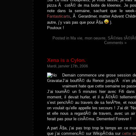
pizza Ã cotÃ© de ma boite de kleenex. Je poste
note dans la semaine, sachant que le week-
Fantasticarts
, Ã Gerardmer, matter Advent Childr
autre, j’y vais pas que pour Ã§a
).
Poutoux !
Posted in
Ma vie, mon oeuvre
,
SÃ©ries tÃ©lÃ©
Comments »
Xena is a Cylon.
Mardi, janvier 17th, 2006
Demain commence une grose session de p
J’ai bouffÃ© du Renoir jusqu’Ã n’en plus
vraiment hate que cette semaine se passe.
J’ai tournÃ© un 5 minutes hier avec Fifi dan
moment, il devait hurler, et il a Ã©tÃ© telleme
s’est penchÃ© au travers de sa fenÃªtre, et nou
on voulait qu’elle appelle les secours ! J’ai dit “No
et elle nous a regardÃ© de travers, avec un air
ferait pas pour le cinÃ©ma. Demented Forever !
A part Ã§a, j’ai pas trop trop le temps en ce mo
que j’ai commencÃ© sur WikipÃ©dia sur
cette a