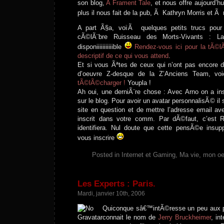
son blog,
A Frament Tale
, et nous offre aujourd’hu
plus il nous fait de la pub, Ã Kathryn Morris et 
A part Ã§a, voilÃ quelques petits trucs pou
cÃ©lÃ¨bre Ruisseau des Morts-Vivants : L
disponiiiiiiiiiiible
Rendez-vous ici pour la tÃ©lÃ
descriptif de ce qui vous attend
.
Et si vous Ãªtes de ceux qui n’ont pas encore 
d’oeuvre Z-desque de la Z’Anciens Team, vo
tÃ©lÃ©charger !
Youpla !
Ah oui, une derniÃ¨re chose : Avec Arno on a i
sur le blog. Pour avoir un avatar personnalisÃ© il s
site en question et de mettre l’adresse email av
inscrit dans votre comm. Par dÃ©faut, c’est 
identifiera. Nul doute que cette pensÃ©e insu
vous inscrire
Posted in
Internet et Gaming
,
Ma vie, mon oe
Les Experts : Paris.
Mardi, janvier 10th, 2006
Quiconque sâ€™intÃ©resse un peu aux p
connait le nom de
Jerry Bruckheimer
, in