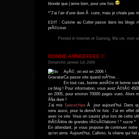
blonde que j’aime bien, pour une fois
*”J’ai l’air d’une dure Ã cuire, mais je chiale pa
: Cuisine au Cutter passe dans les blogs m
EDIT
prÃ©ciser.
Posted in
Internet et Gaming
,
Ma vie, mon o
BONNE ANNEEEEEE !!
Dimanche, janvier 1st, 2006
AyÃ©, on est en 2006 !
Ca passe vite quand mÃªme…
En tout cas, bonne annÃ©e et bonne san
ce blog ! Pour information, vous avez Ã©tÃ© 4500
en 2005, pour environ 70000 pages vues. Alors 
Ã§a dure !
J’ai mis
Spacechips
Ã jour aujourd’hui. Dans qu
sera aussi, pour la derniÃ¨re fois. J’ai en effet 
avec ce site. Vous en saurez plus lors de cette ul
thÃ©Ã¢tre de grandes rÃ©vÃ©lations ! * sucre *
En attendant, je vous propose de continuer notre
qu’on aime. Aujourd’hui, Callisto, la vilaine qui fai