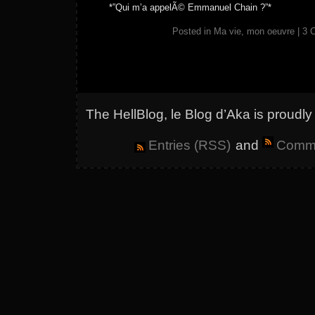
*”Qui m’a appelÃ© Emmanuel Chain ?”*
Posted in
Ma vie, mon oeuvre
|
3 
The HellBlog, le Blog d’Aka is proud
Entries (RSS)
and
Comme