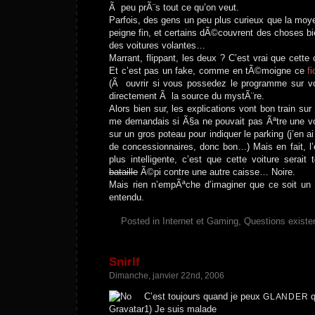
Ã peu prÃ¨s tout ce qu’on veut.
Parfois, des gens un peu plus curieux que la mo
peigne fin, et certains dÃ©couvrent des choses
des voitures volantes…
Marrant, flippant, les deux ? C’est vrai que cet
Et c’est pas un fake, comme en tÃ©moigne ce
f
(Ã ouvrir si vous possedez le programme sur v
directement Ã la source du mystÃ¨re.
Alors bien sur, les explications vont bon train sur
me demandais si Ã§a ne pouvait pas Ãªtre une vo
sur un gros poteau pour indiquer le parking (j’en
de concessionnaires, donc bon…) Mais en fait, l’e
plus intelligente, c’est que cette voiture serai
bataille
Ã©pi contre une autre caisse… Noire.
Mais rien n’empÃªche d’imaginer que ce soit un 
entendu.
Posted in
Internet et Gaming
,
Questions existen
Snirlf
Dimanche, janvier 22nd, 2006
C’est toujours quand je peux
q
GLANDER
1) Je suis malade