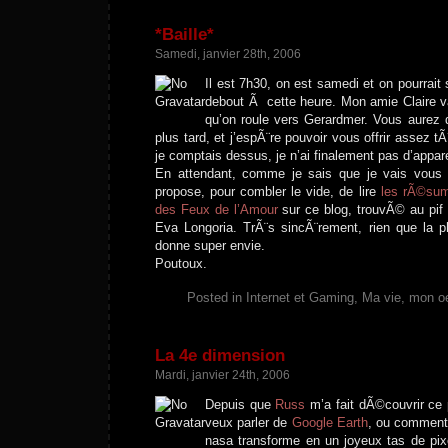
*Baille*
Samedi, janvier 28th, 2006
Il est 7h30, on est samedi et on pourrait
debout Ã cette heure. Mon amie Claire va
qu’on roule vers Gerardmer. Vous aurez
plus tard, et j’espÃ¨re pouvoir vous offrir assez t
je comptais dessus, je n’ai finalement pas d’appa
En attendant, comme je sais que je vais vous 
propose, pour combler le vide, de lire
les rÃ©su
des Feux de l’Amour
sur ce blog, trouvÃ© au pif 
Eva Longoria. TrÃ¨s sincÃ¨rement, rien que la 
donne super envie.
Poutoux.
Posted in
Internet et Gaming
,
Ma vie, mon o
La 4e dimension
Mardi, janvier 24th, 2006
Depuis que
Russ
m’a fait dÃ©couvrir ce 
veux parler de
Google Earth
, ou comment
nasa transforme en un joyeux tas de pixe