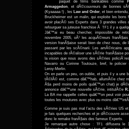
paquet de films bankables comme
P
Armaggedon
, et dÃ©couvreurs de bonnes s
(Kyaaaaa !) , les
Law and Order
, et bien entendu
Bruckheimer est un malin, qui exploite les bons
avoir placÃ© ses Experts dans 3 grandes villes
refourguer sa juteuse franchise Ã
il y a quel
TF1
Jâ€™ai eu beau chercher, impossible de retr
novembre 2005, oÃ¹ les acquÃ©reurs franÃ§ais s
version franÃ§aise serait bien de chez nous, de 
passant par les scÃ©narii. Les amÃ©ricains ap
incapables de rÃ©aliser une sÃ©rie franÃ§aise pou
la vision que nous avons des sÃ©ries policiÃ¨res
Navarro ou Corinne Toutouze, bref, le policier
Leroy-Merlin.
On en parle un peu, on oublie, et puis il y a une 
tÃ©lÃ© est, comme dâ€™hab, allumÃ©e chez moi
Ã§a perd moins de poils quâ€™un chat) je dÃ©
annonce dâ€™une nouvelle sÃ©rie, intitulÃ©e
R.
La BA me rappelle celles quâ€™on peut voir pour
toutes les moutures avec plus ou moins dâ€™intÃ
Comme je suis pas mal l’actu des sÃ©ries US et 
je fais quelques recherches et je dÃ©couvre asse
donc le remake franÃ§ais des fameux Experts.
Je remarque autre chose :
diffusera le 
TF1