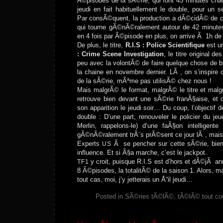
Ã©pisodes de la sÃ©rie, qui font 45 minutes chac
jeudi en fait habituellement le double, pour un 
Par consÃ©quent, la production a dÃ©cidÃ© de c
qui tourne gÃ©nÃ©ralement autour de 42 minute
en 4 fois par Ã©pisode en plus, on arrive Ã 1h d
De plus, le titre,
R.I.S : Police Scientifique
est u
: Crime Scene Investigation
, le titre original de
peu avec la volontÃ© de faire quelque chose de b
la chaine en novembre dernier. LÃ , on s’inspire c
de la sÃ©rie, mÃªme pas utilisÃ© chez nous !
Mais malgrÃ© le format, malgrÃ© le titre et mal
retrouve bien devant une sÃ©rie franÃ§aise, et c
son apparition le jeudi soir… Du coup, l’objectif
double : D’une part, renouveler le policier du je
Merlin, rappelons-le) d’une faÃ§on intelligente
gÃ©nÃ©ralement trÃ¨s prÃ©sent ce jour lÃ , mais 
Experts
Ã se pencher sur cette sÃ©rie, bie
US
influence. Et si Ã§a marche, c’est le jackpot.
y croit, puisque R.I.S est d’hors et dÃ©jÃ a
TF1
8 Ã©pisodes, la totalitÃ© de la saison 1. Alors, 
tout cas, moi, j’y jetterais un Å“il jeudi…
Posted in
SÃ©ries tÃ©lÃ©, tÃ©lÃ© tout cou