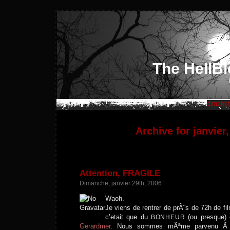
The HellBl
dimanch
Archive for janvier
Attention, FRAGILE
Dimanche, janvier 29th, 2006
Waoh.
Je viens de rentrer de prÃ¨s de 72h de fi
c’etait que du
(ou presque)
BONHEUR
Gerardmer
. Nous sommes mÃªme parvenu Ã n