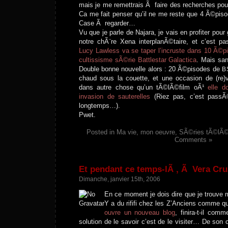
mais je me remettrais Ã faire des recherches pou
Ca me fait penser qu’il ne me reste que 4 Ã©piso
Case Ã regarder…
Vu que je parle de Najara, je vais en profiter pour 
notre chÃ¨re Xena interplanÃ©taire, et c’est p
Lucy Lawless va se taper l’incruste dans 10 Ã©pi
cultissisme sÃ©rie Battlestar Galactica
. Mais sa
Double bonne nouvelle alors : 20 Ã©pisodes de
B
chaud sous la couette, et une occasion de (re)vo
dans autre chose qu’un tÃ©lÃ©film oÃ¹
elle d
invasion de sauterelles
(Riez pas, c’est pass
longtemps…).
Pwet.
Posted in
Ma vie, mon oeuvre
,
SÃ©ries tÃ©lÃ©,
Comments »
Et pendant ce temps-lÃ , Ã Vera Cr
Dimanche, janvier 15th, 2006
En ce moment je dois dire que je trouve 
Y a du rififi chez les Z’Anciens comme q
ouvre un nouveau blog
, finira-t-il co
solution de le savoir c’est de le visiter… De so