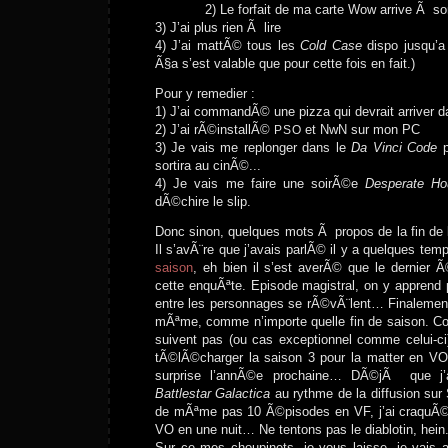
2) Le forfait de ma carte Wow arrive Ã s
3) J’ai plus rien Ã lire
4) J’ai mattÃ© tous les
Cold Case
dispo jusqu’a
Ã§a s’est valable que pour cette fois en fait.)
Pour y remedier :
1) J’ai commandÃ© une pizza qui devrait arriver d
2) J’ai rÃ©installÃ©
et NwN sur mon PC
PSO
3) Je vais me replonger dans le
Da Vinci Code
p
sortira au cinÃ©...
4) Je vais me faire une soirÃ©e
Desperate Ho
dÃ©chire le slip.
Donc sinon, quelques mots Ã propos de la fin de 
Il s’avÃ¨re que j’avais parlÃ© il y a quelques te
saison
, eh bien il s’est averÃ© que le dernier Ã
cette enquÃªte. Episode magistral, on y apprend pl
entre les personnages se rÃ©vÃ¨lent… Finalement
mÃªme, comme n’importe quelle fin de saison. 
suivent pas (ou cas exceptionnel comme celui-c
tÃ©lÃ©charger la saison 3 pour la matter en VO 
surprise l’annÃ©e prochaine… DÃ©jÃ que j’a
Battlestar Galactica
au rythme de la diffusion sur 
de mÃªme pas 10 Ã©pisodes en VF, j’ai craquÃ© 
VO en une nuit… Ne tentons pas le diablotin, hein
Sur ce mes choupinets, je vous laisse, je vais