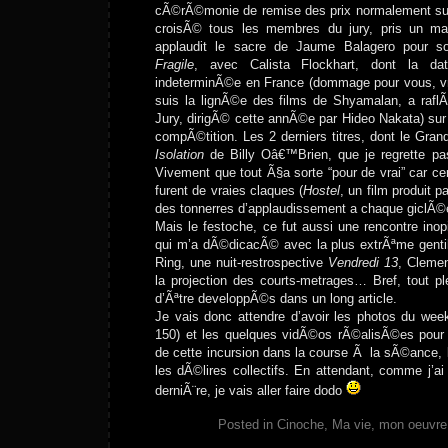
cÃ©rÃ©monie de remise des prix normalement sur
croisÃ© tous les membres du jury, pris un m
applaudit le sacre de Jaume Balagero pour son
Fragile
, avec Calista Flockhart, dont la da
indeterminÃ©e en France (dommage pour vous, v
suis la lignÃ©e des films de Shyamalan, a raflÃ©
Jury, dirigÃ© cette annÃ©e par Hideo Nakata) sur 
compÃ©tition. Les 2 derniers titres, dont le Gr
Isolation
de Billy Oâ€™Brien, que je regrette pa
Vivement que tout Ã§a sorte “pour de vrai” car ce
furent de vraies claques (
Hostel
, un film produit p
des tonnerres d’applaudissement a chaque giclÃ
Mais le festoche, ce fut aussi une rencontre in
qui m’a dÃ©dicacÃ© avec la plus extrÃªme genti
Ring, une nuit-restrospective
Vendredi 13
, Cleme
la projection des courts-metrages… Bref, tout pl
d’Ãªtre developpÃ©s dans un long article.
Je vais donc attendre d’avoir les photos du week
150) et les quelques vidÃ©os rÃ©alisÃ©es pour
de cette incursion dans la course Ã la sÃ©ance, le
les dÃ©lires collectifs. En attendant, comme j’ai
derniÃ¨re, je vais aller faire dodo
Posted in
Cinoche
,
Ma vie, mon oeuvre