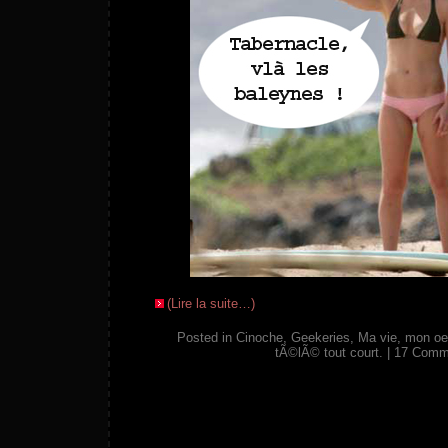
(Lire la suite…)
Posted in
Cinoche
,
Geekeries
,
Ma vie, mon oe
tÃ©lÃ© tout court.
|
17 Comm