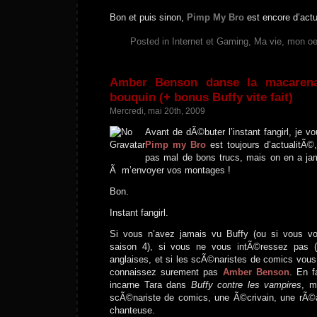
Bon et puis sinon,
Pimp My Bro
est encore d’act
Posted in
Internet et Gaming
,
Ma vie, mon o
Amber Benson danse la macaren
bouquin (+ bonus Buffy vite fait)
Mercredi, mai 20th, 2009
Avant de dÃ©buter l’instant fangirl, je v
Pimp my Bro
est toujours d’actualitÃ
pas mal de bons trucs, mais on en a ja
Ã m’envoyer vos montages !
Bon.
Instant fangirl.
Si vous n’avez jamais vu Buffy (ou si vous vo
saison 4), si vous ne vous intÃ©ressez pas (
anglaises, et si les scÃ©naristes de comics vous
connaissez surement pas
Amber Benson
. En f
incarne Tara dans
Buffy contre les vampires
, m
scÃ©nariste de comics, une Ã©crivain, une rÃ©al
chanteuse.