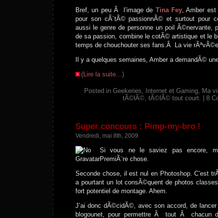
Bref, un peu Ã l’image de
Tina Fey
, Amber est
pour son cÃ´tÃ© passionnÃ© et surtout pour ces
aussi le genre de personne un poil Ã©nervante, p
de sa passion, combine le cotÃ© artistique et le b
temps de chouchouter ses fans.Â La vie rÃªvÃ©e,
Il y a quelques semaines, Amber a demandÃ© une
(Lire la suite…)
Posted in
Geekeries
,
Internet et Gaming
,
Ma vi
tÃ©lÃ©, tÃ©lÃ© tout court.
|
8 C
Super concours : Pimp-my-bro !
Vendredi, mai 8th, 2009
Si vous ne le saviez pas encore, mo
PremiÃ¨re chose.
Seconde chose, il est nul en Photoshop. C’est tr
a pourtant un lot consÃ©quent de photos classes 
fort potentiel de montage. Ahem.
J’ai donc dÃ©cidÃ©, avec son accord, de lancer
blogounet, pour permettre Ã tout Ã chacun de