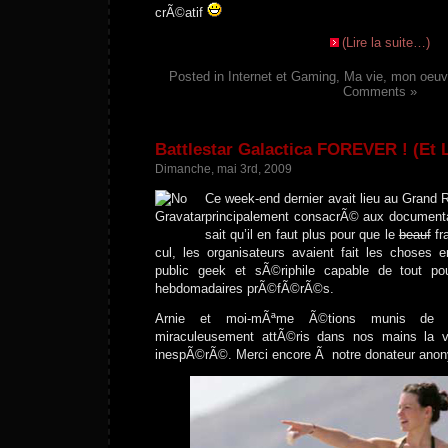
crÃ©atif
(Lire la suite…)
Posted in
Internet et Gaming
,
Ma vie, mon oeuv
Comments »
Battlestar Galactica FOREVER ! (Et L
Dimanche, mai 3rd, 2009
Ce week-end dernier avait lieu au Grand R
principalement consacrÃ© aux document
sait qu’il en faut plus pour que le
beauf
fr
cul, les organisateurs avaient fait les choses 
public geek et sÃ©riphile capable de tout po
hebdomadaires prÃ©fÃ©rÃ©s.
Arnie et moi-mÃªme Ã©tions munis d
miraculeusement attÃ©ris dans nos mains la v
inespÃ©rÃ©. Merci encore Ã notre donateur anony