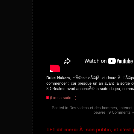
Duke Nukem
, c’Ã©tait dÃ©jÃ du lourd Ã l’Ã©po
commencer : car presque un an avant la sortie 
3D Realms avait annoncÃ© la suite du jeu, no
(Lire la suite…)
Posted in
Des videos et des hommes
,
Internet
oeuvre
|
9 Comments »
TF1 dit merci Ã son public, et c’est