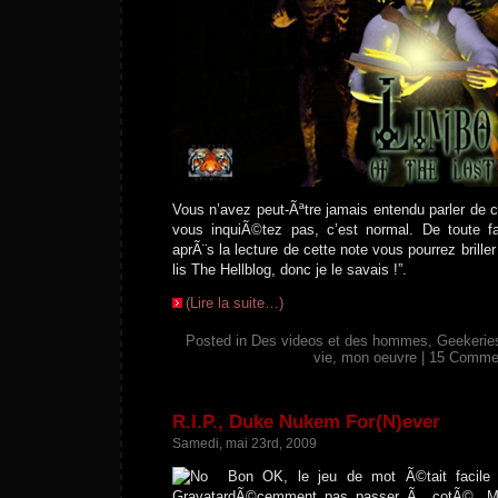
Vous n’avez peut-Ãªtre jamais entendu parler de ce
vous inquiÃ©tez pas, c’est normal. De toute 
aprÃ¨s la lecture de cette note vous pourrez brille
lis The Hellblog, donc je le savais !”.
(Lire la suite…)
Posted in
Des videos et des hommes
,
Geekerie
vie, mon oeuvre
|
15 Comme
R.I.P., Duke Nukem For(N)ever
Samedi, mai 23rd, 2009
Bon OK, le jeu de mot Ã©tait facile
dÃ©cemment pas passer Ã cotÃ©. Mes