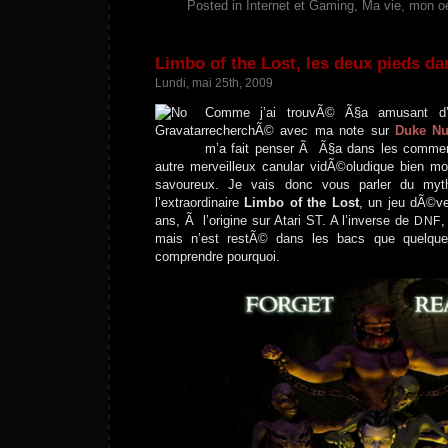
Posted in
Internet et Gaming
,
Ma vie, mon o
Limbo of the Lost, les deux pieds dan
Lundi, mai 25th, 2009
Comme j’ai trouvÃ© Ã§a amusant d’
recherchÃ© avec ma note sur
Duke Nu
m’a fait penser Ã Ã§a dans les comment
autre merveilleux canular vidÃ©oludique bien m
savoureux. Je vais donc vous parler du mythi
l’extraordinaire
Limbo of the Lost
, un jeu dÃ©v
ans, Ã l’origine sur Atari ST. A l’inverse de
,
DNF
mais n’est restÃ© dans les bacs que quelque
comprendre pourquoi.