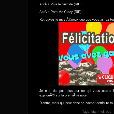
AprÃ¨s Vive le Suicide (RIP),
AprÃ¨s Porn Me Crazy (RIP),
Retrouvez le mystÃ©rieux duo que vous aimez to
Je n’en dis pas plus sur ce qui vous attend 
expliquÃ© sur la premiÃ¨re note.
Diantre, mais qui peut donc se cacher derriÃ¨re tou
Tags:
kitch
,
lol
,
pub