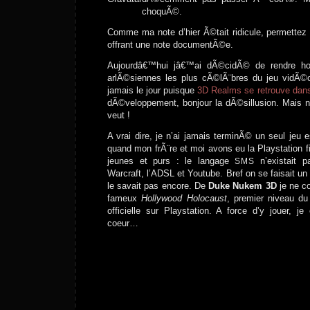
choquÃ©.
Comme ma note d’hier Ã©tait ridicule, permette
offrant une note documentÃ©e.
Aujourdâ€™hui jâ€™ai dÃ©cidÃ© de rendre
arlÃ©siennes les plus cÃ©lÃ¨bres du jeu vidÃ©o
jamais le jour puisque
3D Realms se retrouve dans
dÃ©veloppement, bonjour la dÃ©sillusion. Mais 
veut !
A vrai dire, je n’ai jamais terminÃ© un seul jeu
quand mon frÃ¨re et moi avons eu la Playstation 
jeunes et purs : le langage
n’existait 
SMS
Warcraft, l’ADSL et Youtube. Bref on se faisait un
le savait pas encore. De
Duke Nukem 3D
je ne co
fameux
Hollywood Holocaust
, premier niveau du
officielle sur Playstation. A force d’y jouer, j
coeur…