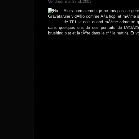
Vendredi, mai 22nd, 2009
Alors normalement je ne fais pas ce genr
une vidÃ©o comme Ã§a hop, et mÃªme si 
de
je dois quand mÃªme admettre q
TF1
dans quelques uns de ces portraits de tÃ©lÃ©sp
brushing plat et la tÃªte dans le c** le matin). Et 