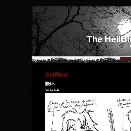
The HellBl
samedi
Coiffeur