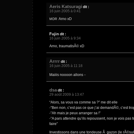
Aeris Katsuragi
dit :
16 juin 2005 à 0:41
Arno xD
MDR
Fujin
dit :
16 juin 2005 à 9:34
Arno, traumatisÃ© xD
Arrrr
dit :
16 juin 2005 à 11:18
_
Maiiis noooon allons
dsa
dit :
29 août 2009 à 13:47
“Alors, sa vous va comme sa ?” me dit elle
-”Ben non, c’est pas ce que j’ai demandÃ©, c’est tro
-”Ah mais je peux arranger sa !”
-”A pars attendre qu’ils repoussent, non je vois pas
faire”
Investissons dans une tondeuse Ã gazon (le rÃ©sultat