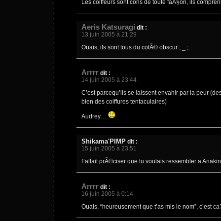
Les coiffeurs sont cons de toute faÃ§on, ils compren
Aeris Katsuragi
dit :
13 juin 2005 à 21:29
Ouais, ils sont tous du cotÃ© obscur ;
_ ;
Arrrr
dit :
14 juin 2005 à 23:44
C’est parcequ’ils se laissent envahir par la peur (d
bien des coiffures tentaculaires)
Audrey…
Shikama'PIMP
dit :
15 juin 2005 à 23:51
Fallait prÃ©ciser que tu voulais ressembler a Anaki
Arrrr
dit :
16 juin 2005 à 0:14
Ouais, “heureusement que t’as mis le nom”, c’est ca