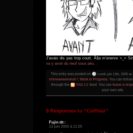
J’avais dis pas trop court, Ã§a m’enerve >_< Si
va y avoir du neuf sous peu…
This entry was posted on
Lundi, juin 13th, 2005 at
m'eneeeeerveuh !
,
Work in Progress
. You can follow
through the
feed. You can
leave a res
RSS 2.0
your own site.
9 Responses to “Coiffeur”
Fujin
dit :
13 juin 2005 à 21:05